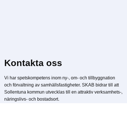
Kontakta oss
Vi har spetskompetens inom ny-, om- och tillbyggnation
och förvaltning av samhällsfastigheter. SKAB bidrar till att
Sollentuna kommun utvecklas till en attraktiv verksamhets-,
näringslivs- och bostadsort.
Åk
till
Till Kontakt
toppen