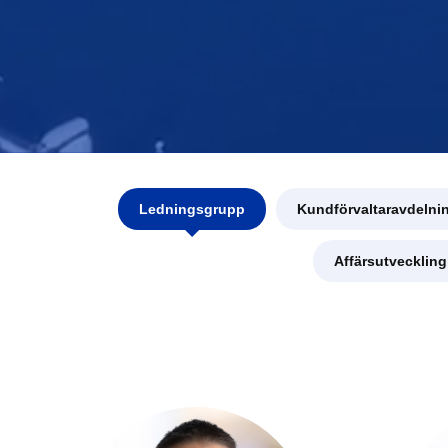
Ledningsgrupp
Kundförvaltaravdelni
Affärsutvecklin