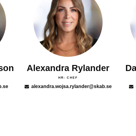
sson
Alexandra Rylander
Da
HR- CHEF
b.se
alexandra.wojsa.rylander@skab.se