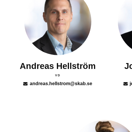
Andreas Hellström
J
VD
andreas.hellstrom@skab.se
j