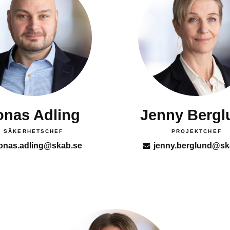
onas Adling
Jenny Bergl
SÄKERHETSCHEF
PROJEKTCHEF
onas.adling@skab.se
jenny.berglund@sk